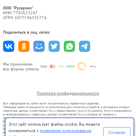
ООО "Русервис"
ИНН 7702633247
ОГРН 1077746335776
Поделиться в соц. сетях:
Мы принимаем
все формы оплаты
Политика конфиденциальности
Вся информация на сайте носит исключительно справочный характер.
Товарные знаки используются исключительно для описания устройств, в отношении которых
сервисные центры kur.sennheiser-fix.ru предоставляют услуги по ремонту. Услуги оказываются
в неавторизованных сервисных центрах kur.sennheiser-fix.ru, которые не связаны с
правообладателями товарных знаков или их официальными представителями.
Ремонт осуществляется для устройств, уже введенных в гражданский оборот в соответствии
Этот сайт использует файлы cookie. Вы можете
со статьей 1487 ГК РФ.
Использование товарных знаков не преследует цели индивидуализации услуг или введения
ознакомиться с
правилами использования
Согласен
потребителей в заблуждение, а служит для информирования о предоставляемых услугах по