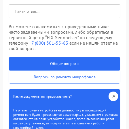
Вы можете ознакомиться с приведенными ниже
часто задаваемыми вопросами, либо обратиться в
сервисный центр “FIX-Sennheiser” по следующему
телефону
+7 (800) 301-55-83
если не нашли ответ на
свой вопрос.
Общие вопросы
Вопросы по ремонту микрофонов
Какие документы вы предоставляете?
На этапе приема устройства на диагностику и последующий
ремонт вам будет предоставлен заказ-наряд с указанием страховых
обязательств на ваше устройство. Далее, после выполнения работ
по ремонту техники, вы получите акт выполненных работ и
гарантийный талон.